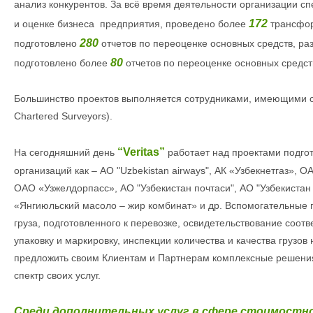
анализ конкурентов. За
всё время деятельности организации
сп
1
72
и оценке бизнеса предприятия
, проведено более
трансфор
280
подготовлено
отчетов по переоценке основных средств
, р
80
подготовлено более
отчетов по переоценке основных средст
Большинство проектов выполняется сотрудниками, имеющими со
Chartered Surveyors).
“Veritas”
На сегодняшний день
работает над проектами подгот
организаций как – АО "Uzbekistan airways", АК «Узбекнетгаз»,
ОАО «Узжелдорпасс», АО "Узбекистан почтаси", АО "Узбекиста
«Янгиюльский масоло – жир комбинат» и др. Вспомогательные п
груза, подготовленного к перевозке, освидетельствование соотв
упаковку и маркировку, инспекции количества и качества грузов 
предложить своим Клиентам и Партнерам комплексные решения
спектр своих услуг.
Среди дополнительных услуг в сфере стоимостно