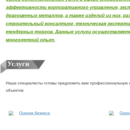
эффективности корпоративного управления, эксп
драгоценных металлов, а также изделий из них, р
строительный консалтинг, техническая эксперти
тендерных торгов. Данные услуги осуществляет
многолетний опыт.
Услуги
Наши специалисты готовы предложить вам профессиональную 
объектов:
Оценка бизнеса
Оцен