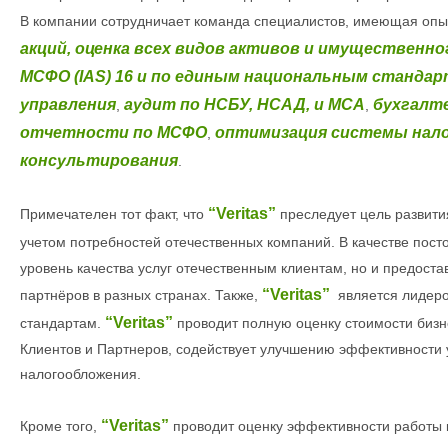
В компании сотрудничает команда специалистов, имеющая опы
акций,
оценка всех видов активов и имущественно
МСФО (IAS) 16 и по единым национальным стандар
управления
аудит по НСБУ, НСАД, и МСА
бухгалт
,
,
отчетности по МСФО
оптимизация системы
нал
,
консультирования
.
“Veritas”
Примечателен тот факт, что
преследует цель развити
учетом потребностей отечественных компаний. В качестве пос
уровень качества услуг отечественным клиентам, но и предост
“Veritas”
партнёров
в разных странах. Также,
является лидеро
“Veritas”
стандартам.
проводит полную оценку стоимости бизн
Клиентов и Партнеров, содействует улучшению эффективности
налогообложения.
“Veritas”
Кроме того,
проводит оценку эффективности работы