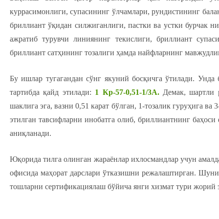
куррасимонлиги, супасининг ўлчамлари, рундистининг балан
бриллиант ўқидан силжиганлиги, пастки ва устки бурчак 
ажратиб турувчи линиянинг текислиги, бриллиант супаси
бриллиант сатҳининг тозалиги ҳамда найфларнинг мавжудлиги
Бу ишлар тугагандан сўнг якуний босқичга ўтилади. Унда
тартибда қайд этилади:
1 Кр-57-0,51-1/3А.
Демак, шартли 
шаклига эга, вазни 0,51 карат бўлган, 1-тозалик гуруҳига ва
этилган тавсифларни инобатга олиб, бриллиантнинг баҳоси 
аниқланади.
Юқорида тилга олинган жараёнлар ихлосмандлар учун амалда
офисида маҳорат дарслари ўтказишни режалаштирган. Шуни
тошларни сертификациялаш бўйича янги хизмат тури жорий 