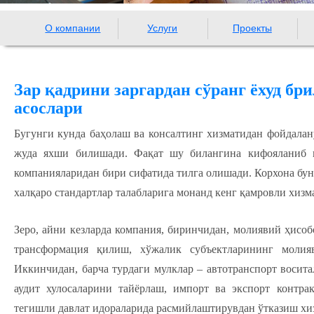
О компании
Услуги
Проекты
Зар қадрини заргардан сўранг ёхуд бр
асослари
Бугунги кунда баҳолаш ва консалтинг хизматидан фойдалан
жуда яхши билишади. Фақат шу билангина кифояланиб қ
компанияларидан бири сифатида тилга олишади. Корхона бун
халқаро стандартлар талабларига монанд кенг қамровли хизм
Зеро, айни кезларда компания, биринчидан, молиявий ҳисоб
трансформация қилиш, хўжалик субъектларининг молия
Иккинчидан, барча турдаги мулклар – автотранспорт восит
аудит хулосаларини тайёрлаш, импорт ва экспорт контра
тегишли давлат идораларида расмийлаштирувдан ўтказиш хи