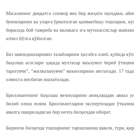
Масаланинг диққатга сазовор яна бир жиҳати шундаки, айни
буюмларини ва уларга ўрнатилган қимматбаҳо тошларни, н
борасида бой тажриба ва малакага эга мутахассислар жамл
изчил йўлга қўйилган.
Биз замондошларимиз талабларини ҳисобга олиб, қуйи­да кў
баҳолаш асослари ҳақида мухтасар маълумот бериб ўтишни 
таратувчи”, “жилваланувчи” маъноларини англатади. 17 тад
олмосга нисбатан ишлатилади.
Бриллиантнинг баҳолаш мезонларини аниқлашдан аввал ун
билиб олиш лозим. Бриллиантларни экспертизадан ўтказиш
амалга ошириладиган бир нечта босқичдан иборат.
Биринчи босқичда тошларнинг тарошланиш шакли, тури, қир