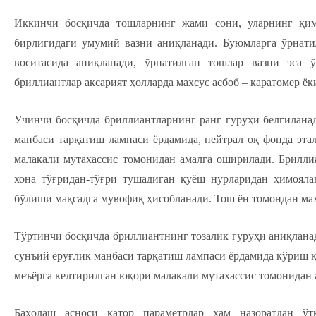
Иккинчи босқичда тошларнинг жами сони, уларнинг қим
бирлигидаги умумий вазни аниқланади. Буюмларга ўрнатил
воситасида аниқланади, ўрнатилган тошлар вазни эса 
бриллиантлар аксарият ҳолларда махсус асбоб – каратомер ё
Учинчи босқичда бриллиантларнинг ранг гуруҳи белгиланад
манбаси тарқатиш лампаси ёрдамида, нейтрал оқ фонда эт
малакали мутахассис томонидан амалга оширилади. Брилли
хона тўғридан-тўғри тушадиган қуёш нурларидан ҳимояла
бўлиши мақсадга мувофиқ ҳисобланади. Тош ён томондан мах
Тўртинчи босқичда бриллиантнинг тозалик гуруҳи аниқлана
сунъий ёруғлик манбаси тарқатиш лампаси ёрдамида кўриш қ
меъёрга келтирилган юқори малакали мутахассис томонидан
Баҳолаш асноси қатор параметрлар ҳам назоратдан ўт