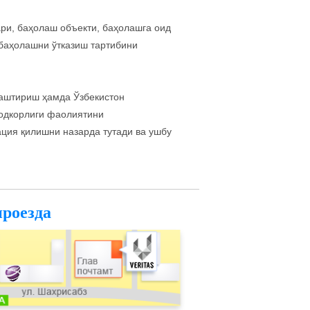
ри, баҳолаш объекти, баҳолашга оид
баҳолашни ўтказиш тартибини
аштириш ҳамда Ўзбекистон
жодкорлиги фаолиятини
ция қилишни назарда тутади ва ушбу
проезда