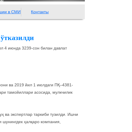
ции в СМИ
Контакты
ўтказилди
 4 июнда 3239-сон билан давлат
они ва 2019 йил 1 июлдаги ПҚ–4381-
лари тамойиллари асосида, мулкчилик
ҳ ва экспертлар таркиби тузилди. Ишчи
и шунингдек ҳалқаро компания,