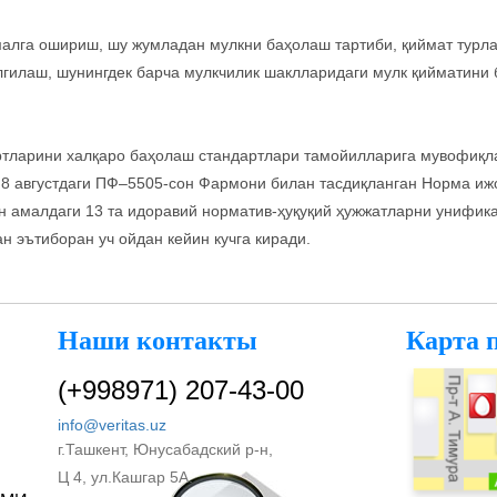
лга ошириш, шу жумладан мулкни баҳолаш тартиби, қиймат турла
гилаш, шунингдек барча мулкчилик шаклларидаги мулк қийматини 
ртларини халқаро баҳолаш стандартлари тамойилларига мувофиқл
 8 августдаги ПФ–5505-сон Фармони билан тасдиқланган Норма и
 амалдаги 13 та идоравий норматив-ҳуқуқий ҳужжатларни унифика
н эътиборан уч ойдан кейин кучга киради.
Наши контакты
Карта 
(+998971) 207-43-00
info@veritas.uz
г.Ташкент, Юнусабадский р-н,
Ц 4, ул.Кашгар 5А.