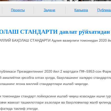
Проекты
Задачи
Карьера
Публика
АШ СТАНДАРТИ давлат рўйхатидан 
МИЛЛИЙ БАҲОЛАШ СТАНДАРТИ Адлия вазирлиги томонидан 2020 йил
публикаси Президентининг 2020 йил 2 мартдаги ПФ–5953-сон Фарм
й амалиётни ҳисобга олган ҳолда, баҳолашнинг халқаро стандарт
олашнинг ягона миллий стандартлари ишлаб чиқилди.
и томонидан стандарт лойиҳасини ишлаб чиқиш юзасидан ишчи гуру
ловчи жамоат ташкилотлари аъзолари ва баҳоловчилар жалб қилинд
ифатида таклиф этилди.