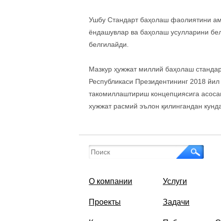
Ушбу Стандарт баҳолаш фаолиятини ама
ёндашувлар ва баҳолаш усулларини бел
белгилайди.
Мазкур ҳужжат миллий баҳолаш станда
Республикаси Президентининг 2018 йил
такомиллаштириш концепциясига асосан
хужжат расмий эълон қилингандан кунда
О компании
Услуги
Проекты
Задачи