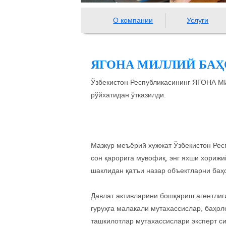
О компании
Услуги
ЯГОНА МИЛЛИЙ БАҲОЛ
Ўзбекистон Республикасининг ЯГОНА 
рўйхатидан ўтказилди.
Мазкур меъёрий хужжат Ўзбекистон Рес
сон қарорига мувофиқ, энг яхши хорижи
шаклидан қатъи назар объектларни баҳ
Давлат активларини бошқариш агентлиг
гуруҳга малакали мутахассислар, баҳо
ташкилотлар мутахассислари эксперт с